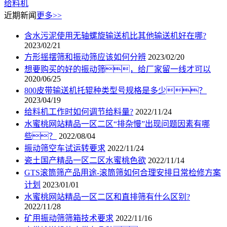
给料机
近期新闻
更多>>
含水污泥使用无轴螺旋输送机比其他输送机好在哪?
2023/02/21
方形摇摆筛和振动筛应该如何分辨
2023/02/20
想要购买的好的振动筛，给厂家留一线才可以
2020/06/25
800皮带输送机托辊种类型号规格是多少？
2023/04/19
给料机工作时如何调节给料量?
2022/11/24
水蜜桃网站精品一区二区“排杂慢”出现问题因素有哪
些？
2022/08/04
振动筛空车试运转要求
2022/11/24
瓷土国产精品一区二区水蜜桃色欲
2022/11/14
GTS滚筒筛产品用途-滚筒筛如何合理安排日常检修方案
计划
2023/01/01
水蜜桃网站精品一区二区和直排筛有什么区别?
2022/11/28
矿用振动筛筛箱技术要求
2022/11/16