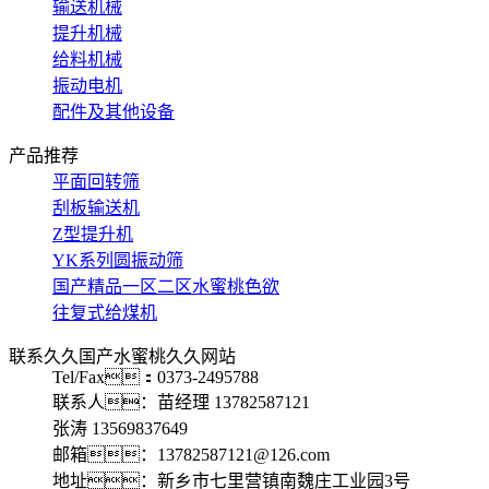
输送机械
提升机械
给料机械
振动电机
配件及其他设备
产品推荐
平面回转筛
刮板输送机
Z型提升机
YK系列圆振动筛
国产精品一区二区水蜜桃色欲
往复式给煤机
联系久久国产水蜜桃久久网站
Tel/Fax：0373-2495788
联系人：苗经理 13782587121
张涛 13569837649
邮箱：13782587121@126.com
地址：新乡市七里营镇南魏庄工业园3号