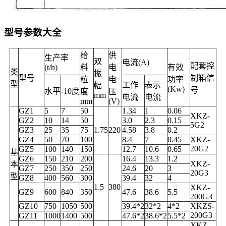
型号参数大全
给
供
生产率
双
电流(A)
配套控
(t/h)
料
电
有效
类
振
型号
制箱信
粒
电
功率
型
工作
表示
幅
(Kw)
号
水平
-10度
度
压
mm
电流
电流
mm
(V)
GZ1
5
7
50
1.34
1
0.06
XKZ-
GZ2
10
14
50
3.0
2.3
0.15
5G2
GZ3
25
35
75
1.75
220
4.58
3.8
0.2
GZ4
50
70
100
8.4
7
0.45
XKZ-
20G2
GZ5
100
140
150
12.7
10.6
0.65
基
GZ6
150
210
200
16.4
13.3
1.2
XKZ-
本
GZ7
250
350
250
24.6
20
3
20G3
型
GZ8
400
560
300
39.4
32
4
1.5
380
XKZ-
GZ9
600
840
350
47.6
38.6
5.5
200G3
GZ10
750
1050
500
39.4*2
32*2
4*2
XKZS-
200G3
GZ11
1000
1400
500
47.6*2
38.6*2
5.5*2
XKZ-