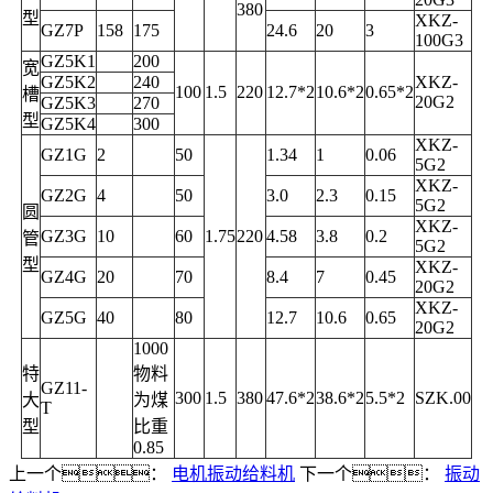
380
型
XKZ-
GZ7P
158
175
24.6
20
3
100G3
GZ5K1
200
宽
GZ5K2
240
XKZ-
100
1.5
220
12.7*2
10.6*2
0.65*2
槽
20G2
GZ5K3
270
型
GZ5K4
300
XKZ-
GZ1G
2
50
1.34
1
0.06
5G2
XKZ-
GZ2G
4
50
3.0
2.3
0.15
5G2
圆
XKZ-
GZ3G
10
60
1.75
220
4.58
3.8
0.2
管
5G2
型
XKZ-
GZ4G
20
70
8.4
7
0.45
20G2
XKZ-
GZ5G
40
80
12.7
10.6
0.65
20G2
1000
特
物料
GZ11-
300
1.5
380
47.6*2
38.6*2
5.5*2
SZK.00
大
为煤
T
型
比重
0.85
上一个：
电机振动给料机
下一个：
振动