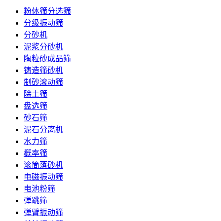
粉体筛分选筛
分级振动筛
分砂机
泥浆分砂机
陶粒砂成品筛
铸造筛砂机
制砂滚动筛
除土筛
盘选筛
砂石筛
泥石分离机
水力筛
概率筛
滚筒落砂机
电磁振动筛
电池粉筛
弹跳筛
弹臂振动筛