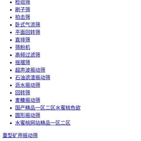
检验筛
刷子筛
拍击筛
卧式气流筛
平面回转筛
直排筛
筛粉机
高频过滤筛
摇摆筛
超声波振动筛
石油滤渣振动筛
沥水振动筛
回转筛
麦糠振动筛
国产精品一区二区水蜜桃色欲
圆形振动筛
水蜜桃网站精品一区二区
重型矿用振动筛