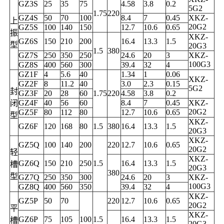
GZ3S
25
35
75
4.58
3.8
0.2
5G2
1.75
220
GZ4S
50
70
100
8.4
7
0.45
XKZ-
上
20G2
GZ5S
100
140
150
12.7
10.6
0.65
振
XKZ-
GZ6S
150
210
200
16.4
13.3
1.5
型
20G3
1.5
380
GZ7S
250
350
250
24.6
20
3
XKZ-
100G3
GZ8S
400
560
300
39.4
32
4
GZ1F
4
5.6
40
1.34
1
0.06
XKZ-
GZ2F
8
11.2
40
3.0
2.3
0.15
5G2
封
GZ3F
20
28
60
1.75
220
4.58
3.8
0.2
GZ4F
40
56
60
8.4
7
0.45
XKZ-
闭
20G2
GZ5F
80
112
80
12.7
10.6
0.65
型
XKZ-
GZ6F
120
168
80
1.5
380
16.4
13.3
1.5
20G3
XKZ-
GZ5Q
100
140
200
220
12.7
10.6
0.65
20G2
轻
XKZ-
GZ6Q
150
210
250
1.5
16.4
13.3
1.5
槽
20G3
380
型
GZ7Q
250
350
300
24.6
20
3
XKZ-
100G3
GZ8Q
400
560
350
39.4
32
4
XKZ-
GZ5P
50
70
220
12.7
10.6
0.65
20G2
平
XKZ-
GZ6P
75
105
100
1.5
16.4
13.3
1.5
槽
20G3